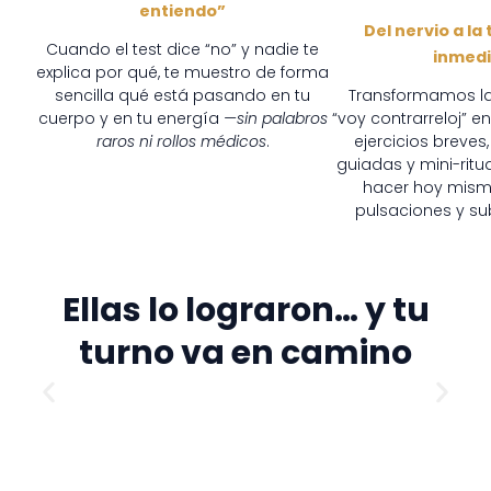
entiendo”
Del nervio a la
Cuando el test dice “no” y nadie te
inmed
explica por qué, te muestro de forma
sencilla qué está pasando en tu
Transformamos la
cuerpo y en tu energía
—sin palabros
“voy contrarreloj” e
raros ni rollos médicos
.
ejercicios breves
guiadas y mini-rit
hacer hoy mism
pulsaciones y su
Ellas lo lograron… y tu
turno va en camino