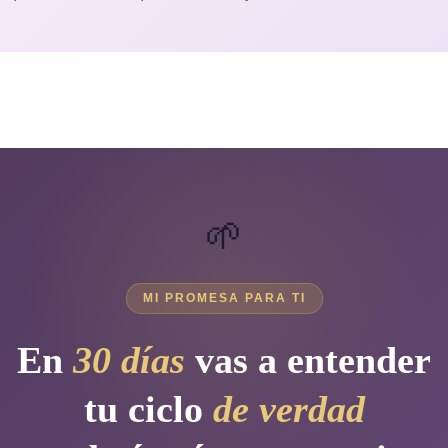
🌱
MI PROMESA PARA TI
En
30 días
vas a entender
tu ciclo
de verdad