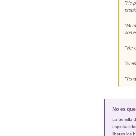
"He p
propi
"Mi m
con e
"Ver 
"El e
"Teng
No es que 
La Semilla 
espiritualid
liberes los 