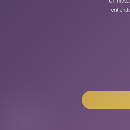
Un método
entienda