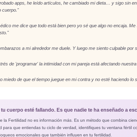
robado apps, he leído artículos, he cambiado mi dieta… y sigo sin e
o cuerpo."
édico me dice que todo está bien pero yo sé que algo no encaja. Me 
sto."
embarazos a mi alrededor me duele. Y luego me siento culpable por se
strés de 'programar' la intimidad con mi pareja está afectando nuestra 
o miedo de que el tiempo juegue en mi contra y no esté haciendo lo su
tu cuerpo esté fallando. Es que nadie te ha enseñado a es
de la Fertilidad no es información más. Es un método que combina cien
ad para que entiendas tu ciclo de verdad, identifiques tu ventana fértil c
bloqueos emocionales que también influyen en tu fertilidad.