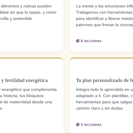
 alimentos y rutinas pueden
La mente y las emociones influ
ilidad sin que lo sepas, y cómo
Trabajamos con herramientas 
cilla y sostenible.
para identificar y liberar mied
patrones que frenan la concep
📹 6 lecciones
MÓDULO 6
y fertilidad energética
Tu plan personalizado de fe
 y energético que complementa
Integra todo lo aprendido en 
tu historia, tus bloqueos
adaptado a ti. Con plantillas, c
ial de maternidad desde una
herramientas para que salgas
a.
camino claro y sin dudas.
📹 5 lecciones