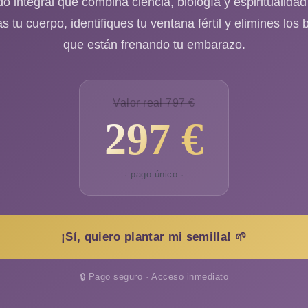
 integral que combina ciencia, biología y espiritualida
s tu cuerpo, identifiques tu ventana fértil y elimines los
que están frenando tu embarazo.
Valor real 797 €
297 €
· pago único ·
¡Sí, quiero plantar mi semilla! 🌱
🔒 Pago seguro · Acceso inmediato