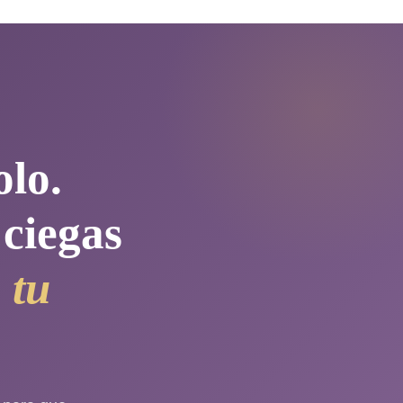
olo.
 ciegas
 tu