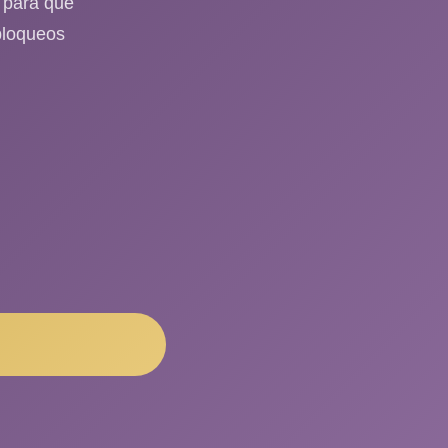
d para que
 bloqueos