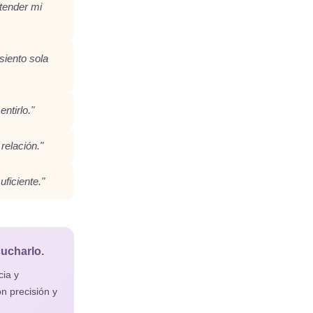
ntender mi
siento sola
ntirlo."
relación."
ficiente."
cucharlo.
cia y
on precisión y